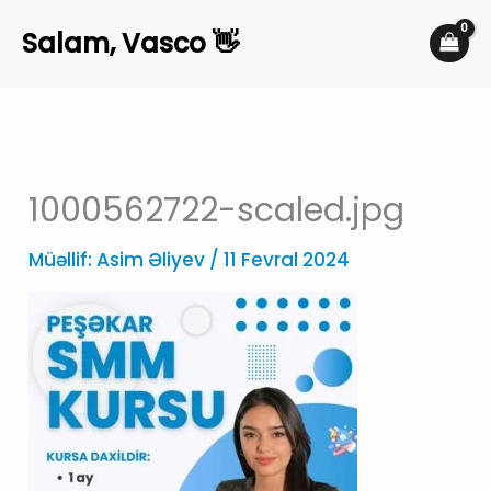
Skip
Salam, Vasco 👋
to
content
1000562722-scaled.jpg
Müəllif:
Asim Əliyev
/
11 Fevral 2024