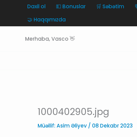
Skip
Daxil ol
💵 Bonuslar
🛒 Səbətim
to
🤝 Haqqımızda
content
Merhaba, Vasco 👋
1000402905.jpg
Müəllif:
Asim Əliyev
/
08 Dekabr 2023