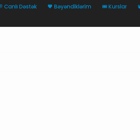
💬 Canlı Dəstək
🖤 Bəyəndiklərim
🎟️ Kurslar
