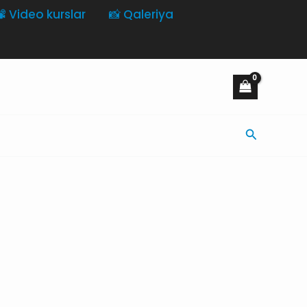
️ Video kurslar
📸 Qaleriya
Axtarış