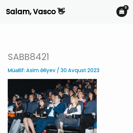
Skip
Salam, Vasco 👋
to
content
SABB8421
Müəllif:
Asim Əliyev
/
30 Avqust 2023