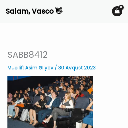
Skip
Salam, Vasco 👋
to
content
SABB8412
Müəllif:
Asim Əliyev
/
30 Avqust 2023