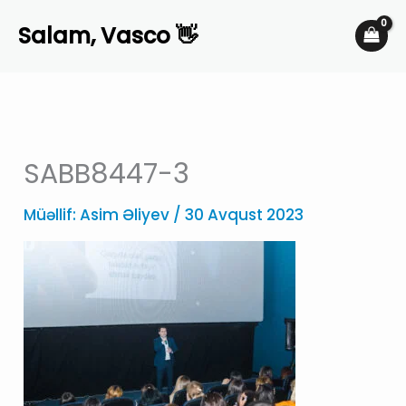
Skip
Salam, Vasco 👋
to
content
SABB8447-3
Müəllif:
Asim Əliyev
/
30 Avqust 2023