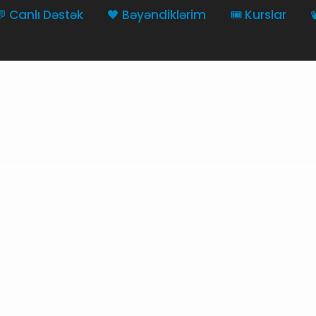
💬 Canlı Dəstək
🖤 Bəyəndiklərim
🎟️ Kurslar
