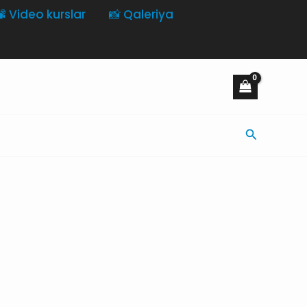
️ Video kurslar
📸 Qaleriya
Axtarış