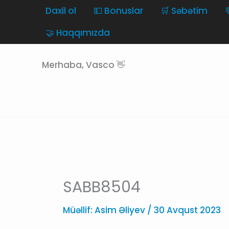
Skip
Daxil ol
💵 Bonuslar
🛒 Səbətim
to
🤝 Haqqımızda
content
Merhaba, Vasco 👋
SABB8504
Müəllif:
Asim Əliyev
/
30 Avqust 2023