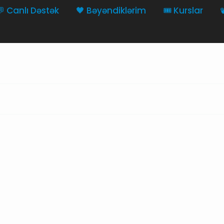
💬 Canlı Dəstək
🖤 Bəyəndiklərim
🎟️ Kurslar
