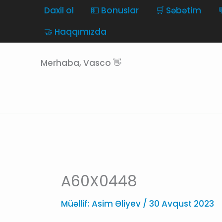
Skip
Daxil ol
💵 Bonuslar
🛒 Səbətim
to
🤝 Haqqımızda
content
Merhaba, Vasco 👋
A60X0448
Müəllif:
Asim Əliyev
/
30 Avqust 2023