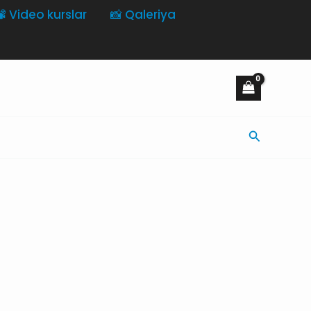
️ Video kurslar
📸 Qaleriya
Axtarış