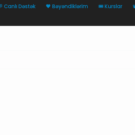
💬 Canlı Dəstək
🖤 Bəyəndiklərim
🎟️ Kurslar
