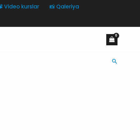
️ Video kurslar
📸 Qaleriya
Axtarış