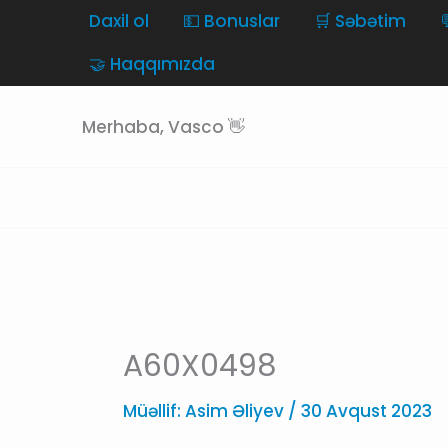
Skip
Daxil ol
💵 Bonuslar
🛒 Səbətim
to
🤝 Haqqımızda
content
Merhaba, Vasco 👋
A60X0498
Müəllif:
Asim Əliyev
/
30 Avqust 2023