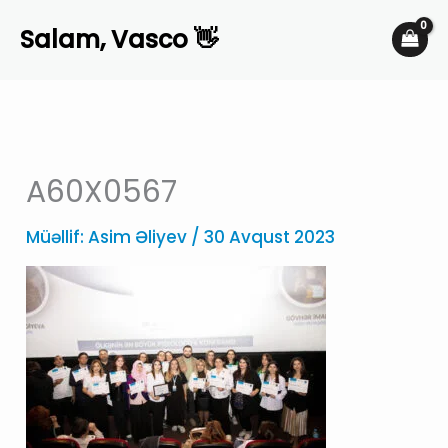
Skip
Salam, Vasco 👋
to
content
A60X0567
Müəllif:
Asim Əliyev
/
30 Avqust 2023