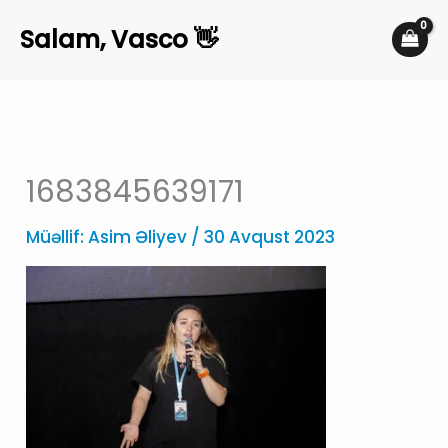
Skip
Salam, Vasco 👋
to
content
1683845639171
Müəllif:
Asim Əliyev
/
30 Avqust 2023