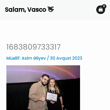
Skip
Salam, Vasco 👋
to
content
1683809733317
Müəllif:
Asim Əliyev
/
30 Avqust 2023