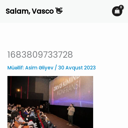
Skip
Salam, Vasco 👋
to
content
1683809733728
Müəllif:
Asim Əliyev
/
30 Avqust 2023