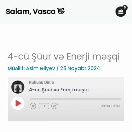
Skip
Salam, Vasco 👋
to
content
4-cü Şüur və Enerji məşqi
Müəllif:
Asim Əliyev
/
25 Noyabr 2024
Ruhunu Dinlə
4-cü Şüur və Enerji məşqi
Play
1x
00:00
/
3:33
Episode